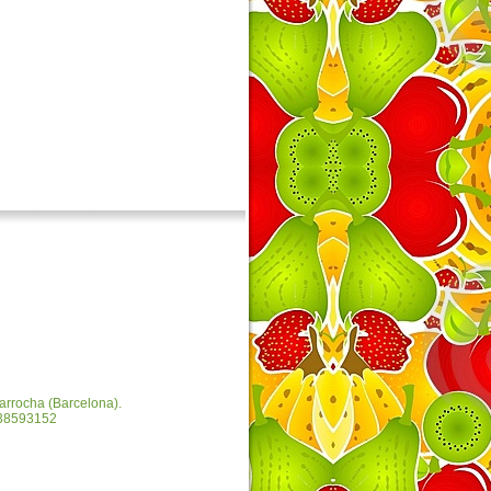
Garrocha
(Barcelona).
 938593152